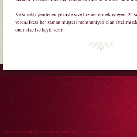
Ve sürekli yenilenen yüzüyle size hizmet etmek isteyen, 24 s
veren,ilkesi her zaman müşteri memnuniyeti olan Otelimizde
onur size ise keyif verir.
© Şaban Açıkgöz Hotel – Edirne Hotel, edirne otel, edirne otelleri, edirne hotelleri 2010