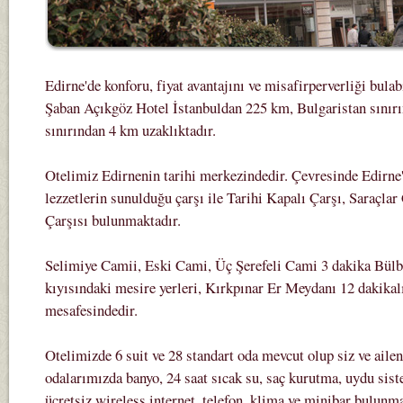
Edirne'de konforu, fiyat avantajını ve misafirperverliği bulab
Şaban Açıkgöz Hotel İstanbuldan 225 km, Bulgaristan sınır
sınırından 4 km uzaklıktadır.
Otelimiz Edirnenin tarihi merkezindedir. Çevresinde Edirne
lezzetlerin sunulduğu çarşı ile Tarihi Kapalı Çarşı, Saraçlar
Çarşısı bulunmaktadır.
Selimiye Camii, Eski Cami, Üç Şerefeli Cami 3 dakika Bülb
kıyısındaki mesire yerleri, Kırkpınar Er Meydanı 12 dakika
mesafesindedir.
Otelimizde 6 suit ve 28 standart oda mevcut olup siz ve ailen
odalarımızda banyo, 24 saat sıcak su, saç kurutma, uydu sis
ücretsiz wireless internet, telefon, klima ve minibar bulunma