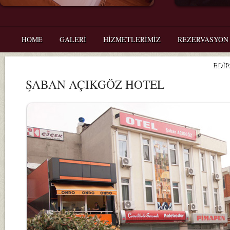
HOME
GALERİ
HİZMETLERİMİZ
REZERVASYON
EDİ
ŞABAN AÇIKGÖZ HOTEL