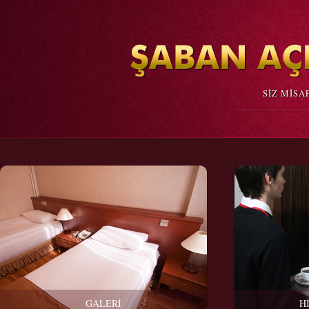
SİZ MİSA
GALERİ
H