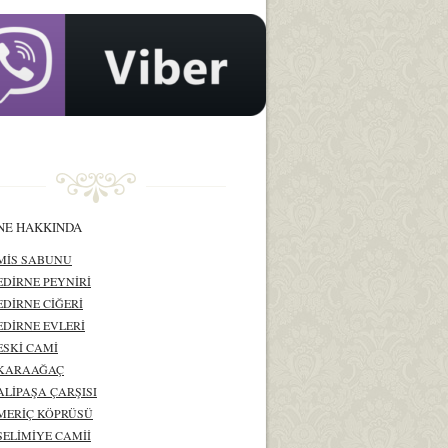
NE HAKKINDA
MİS SABUNU
EDİRNE PEYNİRİ
EDİRNE CİĞERİ
EDİRNE EVLERİ
ESKİ CAMİ
KARAAĞAÇ
ALİPAŞA ÇARŞISI
MERİÇ KÖPRÜSÜ
SELİMİYE CAMİİ