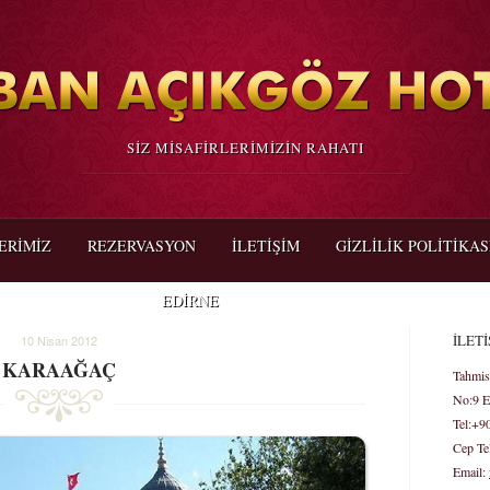
SİZ MİSAFİRLERİMİZİN RAHATI
ERİMİZ
REZERVASYON
İLETİŞİM
GIZLILIK POLITIKAS
EDİRNE
İLETİ
10 Nisan 2012
KARAAĞAÇ
Tahmis
No:9 
Tel:+9
Cep Te
Email: