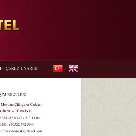
I – ÇEREZ UYARISI
ŞİM BİLGİLERİ
 Meydanı Çilingirler Caddesi
EDİRNE – TÜRKİYE
0 284 213 03 13 / 213 14 04
l BG: +90532 792 5640
info@sabanacikgozhotel.com