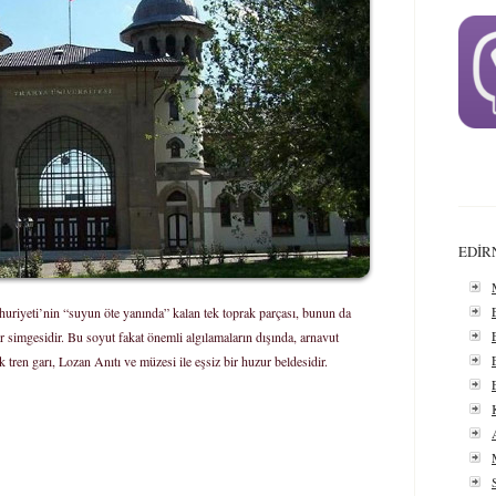
EDİR
uriyeti’nin “suyun öte yanında” kalan tek toprak parçası, bunun da
r simgesidir.
Bu soyut fakat önemli algılamaların dışında, arnavut
ük tren garı, Lozan Anıtı ve müzesi ile eşsiz bir huzur beldesidir.